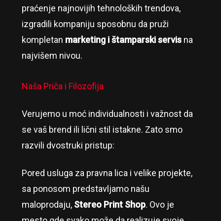
praćenje najnovijih tehnoloških trendova,
izgradili kompaniju sposobnu da pruži
kompletan
marketing i štamparski servis
na
najvišem nivou.
Naša Priča i Filozofija
Verujemo u moć individualnosti i važnost da
se vaš brend ili lični stil istakne. Zato smo
razvili dvostruki pristup:
Pored usluga za pravna lica i velike projekte,
sa ponosom predstavljamo našu
maloprodaju,
Stereo Print Shop
. Ovo je
mesto gde svako može da realizuje svoje