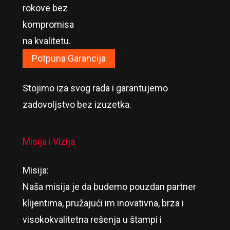
rokove bez
kompromisa
na kvalitetu.
Potpuna Garancija
Stojimo iza svog rada i garantujemo
zadovoljstvo bez izuzetka.
Misija i Vizija
Misija:
Naša misija je da budemo pouzdan partner
klijentima, pružajući im inovativna, brza i
visokokvalitetna rešenja u štampi i