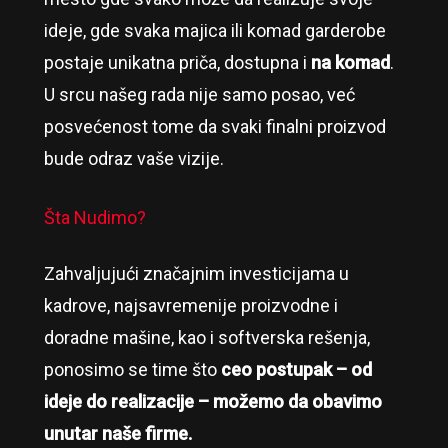
ideje, gde svaka majica ili komad garderobe
postaje unikatna priča, dostupna i
na komad
.
U srcu našeg rada nije samo posao, već
posvećenost tome da svaki finalni proizvod
bude odraz vaše vizije.
Šta Nudimo?
Zahvaljujući značajnim investicijama u
kadrove, najsavremenije proizvodne i
doradne mašine, kao i softverska rešenja,
ponosimo se time što
ceo postupak – od
ideje do realizacije – možemo da obavimo
unutar naše firme.