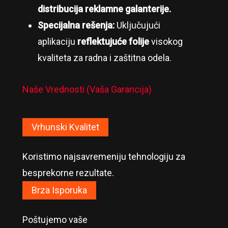
distribucija reklamne galanterije.
Specijalna rešenja:
Uključujući
aplikaciju
reflektujuće folije
visokog
kvaliteta za radna i zaštitna odela.
Naše Vrednosti (Vaša Garancija)
Vrhunski Kvalitet
Koristimo najsavremeniju tehnologiju za
besprekorne rezultate.
Brza Isporuka
Poštujemo vaše