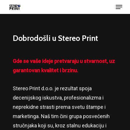
Menu
Skip
to
main
content
Dobrodošli u Stereo Print
Gde se vaše ideje pretvaraju u stvarnost, uz
garantovan kvalitet i brzinu.
Stereo Print d.o.o. je rezultat spoja
decenijskog iskustva, profesionalizma i
neprekidne strasti prema svetu štampe i
marketinga. Naš tim čini grupa posvećenih
stručnjaka koji su, kroz stalnu edukaciju i