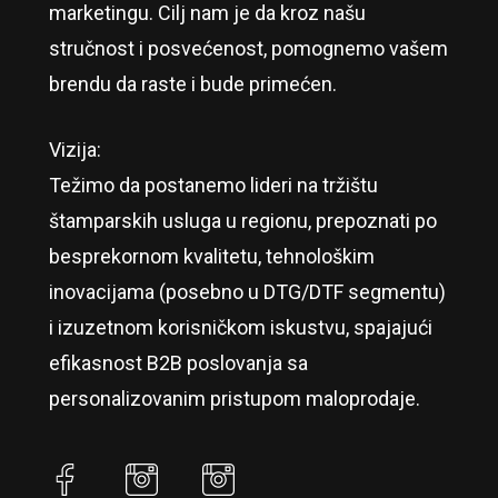
marketingu. Cilj nam je da kroz našu
stručnost i posvećenost, pomognemo vašem
brendu da raste i bude primećen.
Vizija:
Težimo da postanemo lideri na tržištu
štamparskih usluga u regionu, prepoznati po
besprekornom kvalitetu, tehnološkim
inovacijama (posebno u DTG/DTF segmentu)
i izuzetnom korisničkom iskustvu, spajajući
efikasnost B2B poslovanja sa
personalizovanim pristupom maloprodaje.