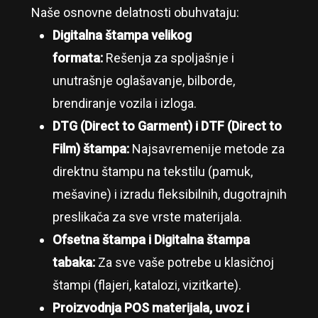
Naše osnovne delatnosti obuhvataju:
Digitalna štampa velikog
formata:
Rešenja za spoljašnje i
unutrašnje oglašavanje, bilborde,
brendiranje vozila i izloga.
DTG (Direct to Garment) i DTF (Direct to
Film) štampa:
Najsavremenije metode za
direktnu štampu na tekstilu (pamuk,
mešavine) i izradu fleksibilnih, dugotrajnih
preslikača za sve vrste materijala.
Ofsetna štampa i Digitalna štampa
tabaka:
Za sve vaše potrebe u klasičnoj
štampi (flajeri, katalozi, vizitkarte).
Proizvodnja POS materijala, uvoz i